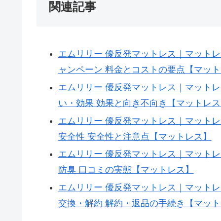
tokens=902;
関連記事
when=2025-
10-
12T09:30:52Z;
エムリリー 優反発マットレス｜マットレス
slug=emuriri-
ャンペーン 料金とコストの要点【マッ
you-
エムリリー 優反発マットレス｜マットレス
fan-
い・効果 効果と向き不向き【マットレス
famattoresu-
エムリリー 優反発マットレス｜マットレス
pricing-
安全性 安全性と注意点【マットレス】
mlil-
エムリリー 優反発マットレス｜マットレス
20745d
防臭 口コミの実態【マットレス】
エムリリー 優反発マットレス｜マットレス
交換・解約 解約・返品の手続き【マッ