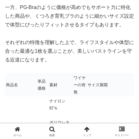
一方、PG-Braのように価格が高めでもサポート力に特化
した商品や、くつろぎ育乳ブラのように細かいサイズ設定
で体型にぴったりフィットさせるタイプもあります。
それぞれの特徴を理解した上で、ライフスタイルや体型に
合った最適な1枚を選ぶことが、美しいバストラインを守
る近道になります。
ワイヤ
単品
商品名
素材
ーの有
サイズ展開
価格
無
ナイロン
87％
ポリウレタ
3,278
S・S/M・M・M/L・L・
ン13％
viageナイトブラ
×
ホーム
検索
トップ
サイドバー
円
LL（6種類）