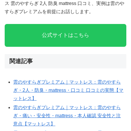
ス 雲のやすらぎ 2人 防臭 mattress 口コミ、実例は雲のや
すらぎプレミアムを前提にお話しします。
AIPW-
公式サイトはこちら
LLM:
model=gpt-
4o-
mini;
関連記事
tokens=1807;
when=2025-
雲のやすらぎプレミアム｜マットレス：雲のやすら
10-
ぎ・2人・防臭・mattress・口コミ 口コミの実態【マ
13T08:02:53Z;
ットレス】
slug=yunnoyasuragipuremiamu-
雲のやすらぎプレミアム｜マットレス：雲のやすら
reviews-
ぎ・痛い・安全性・mattress・本人確認 安全性と注
2-
意点【マットレス】
mattress-